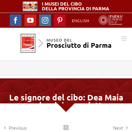
I MUSEI DEL
CIBO
DELLA PROVINCIA DI PARMA
Facebook
YouTube
Instagram
Pinterest
ENGLISH
MUSEO DEL
Prosciutto di Parma
Le signore del cibo: Dea Maia
madre del prosciutto
Previous
Next