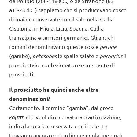
da Polibio (206-118 a.C.) e da Strabone (63
a.C.-23 d.C.) sappiamo che si producevano cosce
di maiale conservate con il sale nella Gallia
Cisalpina, in Frigia, Licia, Spagna, Gallia
transalpina e territori germanici. Gli antichi
romani denominavano queste cosce
pernae
(gambe),
petasones
le spalle salate e
pernarius
il
prosciuttaio, confezionatore e mercante di
prosciutti.
Il prosciutto ha quindi anche altre
denominazioni?
Certamente. Il termine “gamba”, dal greco
καμπή
che vuol dire curvatura o articolazione,
indica la coscia conservata con il sale. Lo
troviamo ancora oggi in lingue neolatine quali