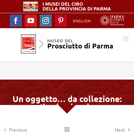
I MUSEI DEL
CIBO
DELLA PROVINCIA DI PARMA
Facebook
YouTube
Instagram
Pinterest
ENGLISH
MUSEO DEL
Prosciutto di Parma
Un oggetto… da collezione:
Il salvadanaio
Previous
Next