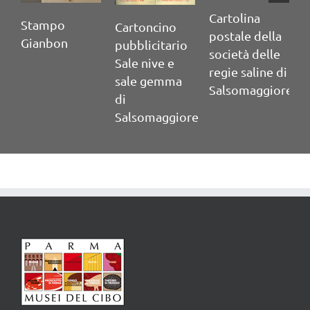
Cartolina
Stampo
Cartoncino
postale della
Gianbon
pubblicitario
società delle
Sale nive e
regie saline di
sale gemma
Salsomaggiore
di
S
Salsomaggiore
C
p
n
S