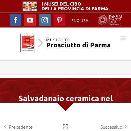
I MUSEI DEL
CIBO
DELLA PROVINCIA DI PARMA
Facebook
YouTube
Instagram
Pinterest
ENGLISH
MUSEO DEL
Prosciutto di Parma
Salvadanaio ceramica nel
recinto
Precedente
Successivo