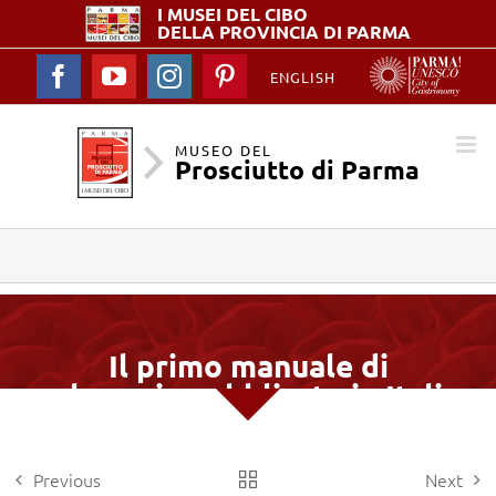
I MUSEI DEL
CIBO
DELLA PROVINCIA DI PARMA
Facebook
YouTube
Instagram
Pinterest
ENGLISH
MUSEO DEL
Prosciutto di Parma
Il primo manuale di
salumeria pubblicato in Italia
Previous
Next