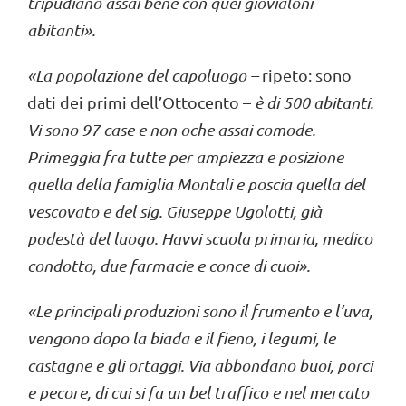
tripudiano assai bene con
quei giov
ialoni
abitanti
»
.
«
La popolazione del capoluogo
–
ripeto: sono
dati dei primi dell’Ottocento –
è di 500 abitanti.
Vi sono 97 case e non oche assai comode.
Primeggia fra tutte per ampiezza e posizione
quella della famiglia Montali e poscia quella del
vescovato e del sig. Giuseppe Ugolotti, già
podestà del luogo. Havvi scuola primaria,
medico
condott
o, due farmacie e conce di cuoi
».
«Le principali produzioni sono il frumento e l’uva,
vengono dopo la biada e il fieno, i legumi, le
castagne e gli ortaggi. Via abbondano buoi, porci
e pecore, di cui si fa un bel traffico e nel merc
a
to