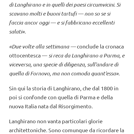
di Langh
i
rano e in quelli dei paesi circumvicini.
Si
scavano molti e buoni tartufi — non so se si
faccia anco
r oggi
— e
si fabbricano eccellenti
salati
».
«
Due volte alla settiman
a —
conclude la cronaca
ottocentesca —
si reca da Langhirano a Parma, e
viceversa, una specie di diligenza, sull’andare di
quella di Fo
rnovo, ma non comoda quant’essa
».
Sin qui la storia di Langhirano, che dal 1800 in
poi si confonde con quella di Parma e della
nuova Italia nata dal Risorgimento.
Langhirano non vanta particolari glorie
architettoniche. Sono comunque da ricordare la