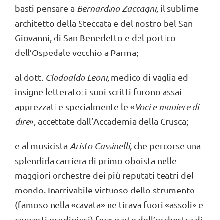
basti pensare a
Bernardino Zacca
gni,
il sublime
architetto della Steccata e del nostro bel San
Giovanni, di San Benedetto e del portico
dell’Ospedale vecchio a Parma;
al dott.
Clodoaldo Leoni,
medico di vaglia ed
insigne letterato: i suoi scritti furono assai
apprezzati e specialmente le «
Voci e maniere di
dire
», accettate dall’Accademia della Crusca;
e al musicista
Aristo Cassinelli,
che percorse una
splendida carriera di primo oboista nelle
maggiori orchestre dei più reputati teatri del
mondo. Inarrivabile virtuoso dello strumento
(famoso nella «cavata» ne tirava fuori «assoli» e
concerti prodigiosi) fece parte dell’orchestra di