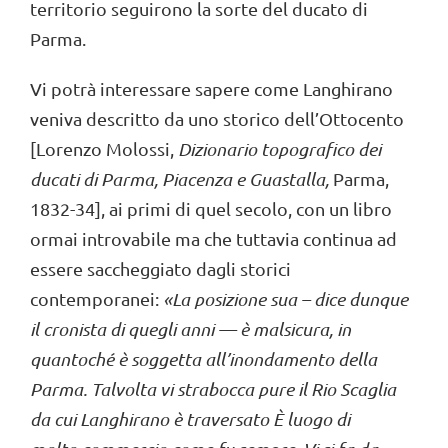
territorio seguirono la sorte del ducato di
Parma.
Vi potrà interessare sapere come Langhirano
veniva descritto da uno storico dell’Ottocento
[Lorenzo Molossi,
Dizionario topografico dei
ducati di Parma, Piacen
za e Gu
astalla,
Parma,
1832-34], ai primi di quel secolo, con un libro
ormai introvabile ma che tuttavia continua ad
essere saccheggiato dagli storici
contemporanei:
«
La posizione su
a – dice d
un
q
ue
il cronista di quegli anni — è malsicura, in
quantoch
é
è
soggetta all’inondamento della
Parma. Talvolta vi
strabocca pure
il Rio Scaglia
da cui Langhirano è traversato
È
luogo d
i