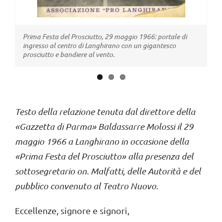
Testo della relazione tenuta dal direttore della
«
Gazzetta di P
arma
»
Baldassarre Molossi il
29
maggio
1966
a Langhirano in occasione della
«
Prima
Festa del P
rosciutto
»
alla presenza del
sottosegretario on. Malfatti, delle
A
utorità e del
pubblico convenuto al Teatro Nuovo.
Eccellenze, signore e signori,