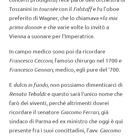
Toscanini in
tournée
con il
Falstaff
e fu l’oboe
preferito di Wagner, che lo chiamava «
la mia
prima donna
» e che varie volte lo invitò a
Vienna a suonare per l’Imperatrice.
In campo medico sono poi da ricordare
Francesco Cecconi,
famoso chirurgo nel 1700 e
Francesco Gennari,
medico, egli pure del ’700.
E
dulcis in fundo,
non possiamo dimenticarci di
Renata Te
baldi:
e questo sarà l’unico nome che
farò dei viventi, perché altrimenti dovrei
ricordare il senatore
Giacomo Ferrari,
già
sindaco di Parma ed ex ministro che oggi è qui
presente fra i suoi concittadini, l’avv.
Giacomo