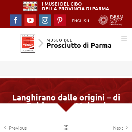
I MUSEI DEL
CIBO
DELLA PROVINCIA DI PARMA
Facebook
YouTube
Instagram
Pinterest
ENGLISH
MUSEO DEL
Prosciutto di Parma
Langhirano dalle origini – di
Baldassarre Molossi
Previous
Next