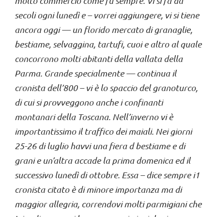
molto
commercio come fu sempre. Vi si fa da
secoli ogni lunedì e –
vorrei aggiungere, vi si tiene
ancora oggi — un f
lori
do mercat
o di
granaglie,
bestiame, selvaggina, tar
tufi, c
u
o
i
e alt
ro
al quale
concorrono molti abitanti dell
a
vallata
della
Parma.
Grande specialme
nte — continua il
cronista dell’800 – vi è lo
sp
accio del granoturco,
di cui si
provveggono anche
i
confinanti
montanari della Toscana. Nell’inverno vi
è
importantissimo
il
traffico dei maiali. Nei giorni
25-26 di luglio havvi una fiera d bestiame e di
grani e un’altra accade la prima domenica ed il
successivo lunedì
di ottobre. Essa – dice sempre i
1
cronista ci
tato
è di minore importanza ma di
maggior allegria, correndovi molti parmigiani che